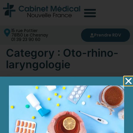
contenu
principal
15 rue Pottier
78150 Le Chesnay
Prendre RDV
01 39 23 90 60
Category :
Oto-rhino-
laryngologie
Dr DUBOIS Matthieu