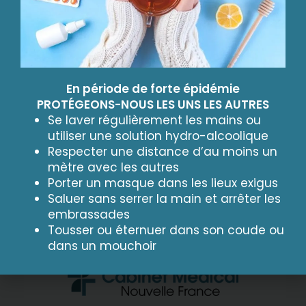
En période de forte épidémie
PROTÉGEONS-NOUS LES UNS LES AUTRES
Spécialités Oto-rhino-laryngologiste et chirurgie de la
Se laver régulièrement les mains ou
face et du cou Explorations et enregistrements du
utiliser une solution hydro-alcoolique
Respecter une distance d’au moins un
sommeil Médecin de la Fédération Française de Plongée
mètre avec les autres
(FFESSM) Informations complémentaires Ancien
Porter un masque dans les lieux exigus
assistant de l’Hôpital de Versailles Ancien interne des
Saluer sans serrer la main et arrêter les
hôpitaux de Paris Membre le la société francaise d’ORL
embrassades
et de chirurgie cervico-faciale. Praticien hôspitalier
Tousser ou éternuer dans son coude ou
temps partiel à l’hôpital André Mignot […]
dans un mouchoir