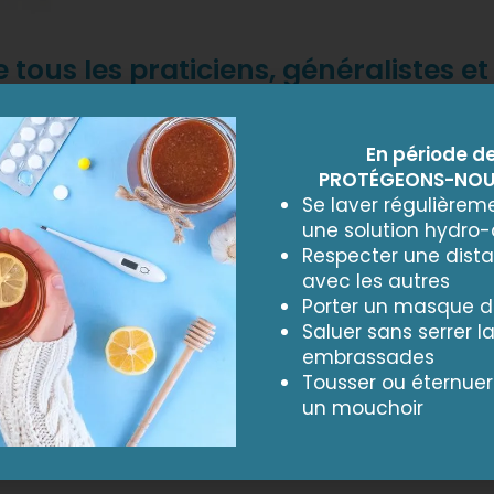
 tous les praticiens, généralistes e
iminue ainsi de façon considérable l
En période d
Un accès au
PROTÉGEONS-NOUS
Se laver régulièreme
une solution hydro-
Respecter une dist
Le cabinet médical est o
avec les autres
vacances scolaires.
Porter un masque da
Les médecins du centre 
Saluer sans serrer l
que définie par le CODA
embrassades
Tousser ou éternue
Le cabinet médical reçoi
un mouchoir
gère plus de 200.000 app