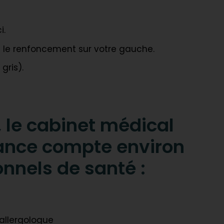
i.
ns le renfoncement sur votre gauche.
gris).
, le cabinet médical
ance compte environ
onnels de santé :
allergologue