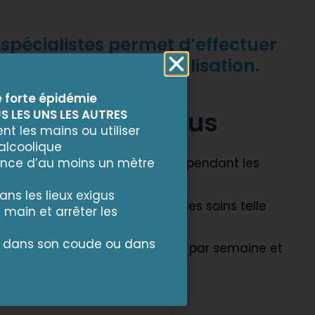
t spécialistes permet d’effectuer
e recours à l’hospitalisation.
e forte épidémie
x soins pour tous
 LES UNS LES AUTRES
nt les mains ou utiliser
alcoolique
ance d’au moins un mètre
uvert toute l’année, y compris pendant les
ns les lieux exigus
participent à la permanence des soins telle
a main et arrêter les
MUPS 78.
r dans son coude ou dans
t entre 4.000 et 4.500 patients par semaine et
els dans l’année.