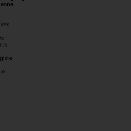
cienne
ires
es
tes
giste
ue