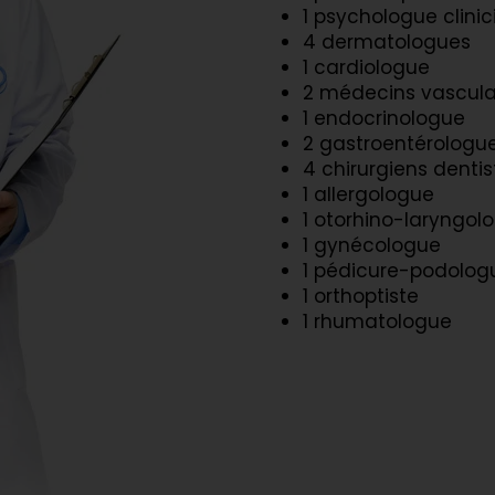
1 psychologue clini
4 dermatologues
1 cardiologue
2 médecins vascula
1 endocrinologue
2 gastroentérologu
4 chirurgiens dentis
1 allergologue
1 otorhino-laryngolo
1 gynécologue
1 pédicure-podolog
1 orthoptiste
1 rhumatologue