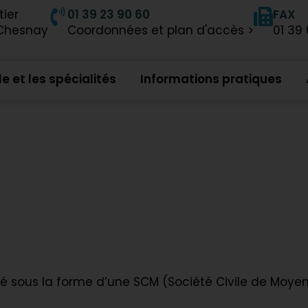
tier
01 39 23 90 60
FAX
 Chesnay
Coordonnées et plan d'accès >
01 39
e et les spécialités
Informations pratiques
Le Cabinet
ué sous la forme d’une SCM (Société Civile de Moyen